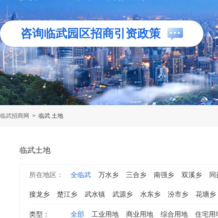
咨询临武园区招商引资政策
临武招商网
>
临武 土地
临武土地
所在地区：
全临武
万水乡
三合乡
南强乡
双溪乡
同
接龙乡
楚江乡
武水镇
武源乡
水东乡
汾市乡
花塘乡
类型：
全部
工业用地
商业用地
综合用地
住宅用