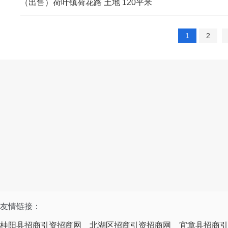
（出售）荷叶镇荷花路 土地 120平米
1
2
友情链接：
桂阳县招商引资招商网
北湖区招商引资招商网
宜章县招商引